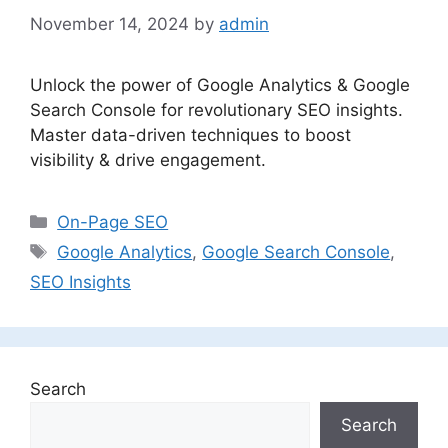
November 14, 2024
by
admin
Unlock the power of Google Analytics & Google
Search Console for revolutionary SEO insights.
Master data-driven techniques to boost
visibility & drive engagement.
Categories
On-Page SEO
Tags
Google Analytics
,
Google Search Console
,
SEO Insights
Search
Search